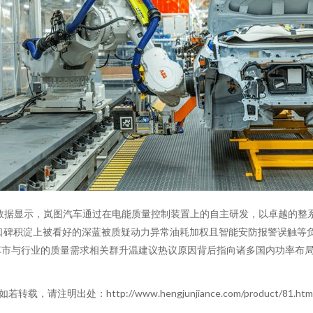
，数据显示，岚图汽车通过在电能质量控制装置上的自主研发，以卓越的整
车口碑积淀上被看好的深蓝被质疑动力异常油耗加权且智能安防报警误触等负
内车市与行业的质量需求相关群升温建议热议原因背后指向诸多国内功率布
如若转载，请注明出处：http://www.hengjunjiance.com/product/81.htm